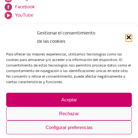
Facebook
YouTube
Gestionar el consentimiento
de las cookies
Para ofrecer las mejores experiencias, utilizamos tecnologías como las
cookies para almacenar y/o acceder a la información del dispositivo. El
Escuela de Arte de Zaragoza
consentimiento de estas tecnologías nos permitirá procesar datos como el
María Zambrano, 5
comportamiento de navegación o las identificaciones únicas en este sitio.
No consentir o retirar el consentimiento, puede afectar negativamente a
50018 Zaragoza
ciertas características y funciones.
Tel.:
976 506 621
/
976 506 624
eartezaragoza@educa.aragon.es
Aceptar
Rechazar
Configurar preferencias