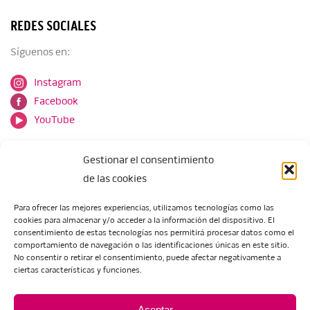
REDES SOCIALES
Síguenos en:
Instagram
Facebook
YouTube
Gestionar el consentimiento
de las cookies
Para ofrecer las mejores experiencias, utilizamos tecnologías como las
cookies para almacenar y/o acceder a la información del dispositivo. El
Escuela de Arte de Zaragoza
consentimiento de estas tecnologías nos permitirá procesar datos como el
María Zambrano, 5
comportamiento de navegación o las identificaciones únicas en este sitio.
No consentir o retirar el consentimiento, puede afectar negativamente a
50018 Zaragoza
ciertas características y funciones.
Tel.:
976 506 621
/
976 506 624
eartezaragoza@educa.aragon.es
Aceptar