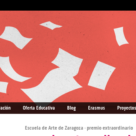
ración
Oferta Educativa
Blog
Erasmus
Proyectos
Escuela de Arte de Zaragoza
· premio extraordinario