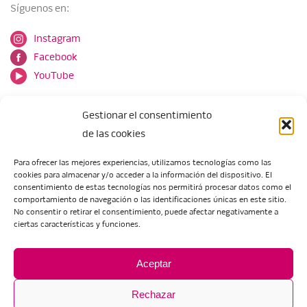
Síguenos en:
Instagram
Facebook
YouTube
Gestionar el consentimiento
de las cookies
Para ofrecer las mejores experiencias, utilizamos tecnologías como las
cookies para almacenar y/o acceder a la información del dispositivo. El
Escuela de Arte de Zaragoza
consentimiento de estas tecnologías nos permitirá procesar datos como el
María Zambrano, 5
comportamiento de navegación o las identificaciones únicas en este sitio.
No consentir o retirar el consentimiento, puede afectar negativamente a
50018 Zaragoza
ciertas características y funciones.
Tel.:
976 506 621
/
976 506 624
eartezaragoza@educa.aragon.es
Aceptar
Rechazar