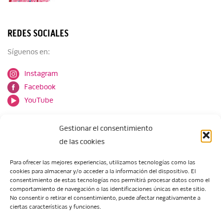
REDES SOCIALES
Síguenos en:
Instagram
Facebook
YouTube
Gestionar el consentimiento
de las cookies
Para ofrecer las mejores experiencias, utilizamos tecnologías como las
cookies para almacenar y/o acceder a la información del dispositivo. El
Escuela de Arte de Zaragoza
consentimiento de estas tecnologías nos permitirá procesar datos como el
María Zambrano, 5
comportamiento de navegación o las identificaciones únicas en este sitio.
No consentir o retirar el consentimiento, puede afectar negativamente a
50018 Zaragoza
ciertas características y funciones.
Tel.:
976 506 621
/
976 506 624