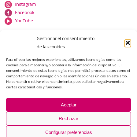
Instagram
Facebook
YouTube
Gestionar el consentimiento
de las cookies
Para ofrecer las mejores experiencias, utilizamos tecnologías como las
cookies para almacenar y/o acceder a la información del dispositivo. El
Escuela de Arte de Zaragoza
consentimiento de estas tecnologías nos permitirá procesar datos como el
María Zambrano, 5
comportamiento de navegación o las identificaciones únicas en este sitio.
No consentir o retirar el consentimiento, puede afectar negativamente a
50018 Zaragoza
ciertas características y funciones.
Tel.:
976 506 621
/
976 506 624
eartezaragoza@educa.aragon.es
Aceptar
Rechazar
Configurar preferencias