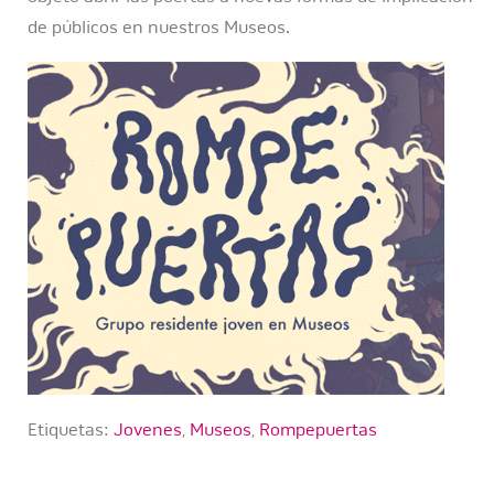
de públicos en nuestros Museos.
Etiquetas:
Jovenes
,
Museos
,
Rompepuertas