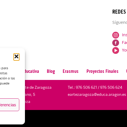
REDES
Sígueno
In
Fa
Yo
s para
n
Oferta Educativa
Blog
Erasmus
Proyectos Finales
estas
ción o las
, puede
Escuela de Arte de Zaragoza
Tel.:
976 506 621
/
976 506 624
María Zambrano, 5
eartezaragoza@educa.aragon.es
50018 Zaragoza
ferencias
dad