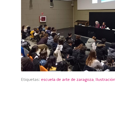
Etiquetas:
escuela de arte de zaragoza
,
Ilustració