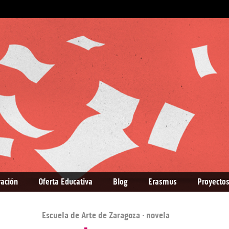
ración
Oferta Educativa
Blog
Erasmus
Proyectos
Escuela de Arte de Zaragoza
· novela