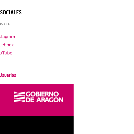
 SOCIALES
s en:
stagram
cebook
uTube
Usuarios