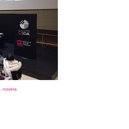
n
,
novela