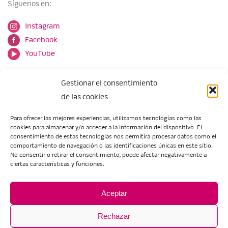
Síguenos en:
Instagram
Facebook
YouTube
Gestionar el consentimiento
de las cookies
Para ofrecer las mejores experiencias, utilizamos tecnologías como las
cookies para almacenar y/o acceder a la información del dispositivo. El
Escuela de Arte de Zaragoza
consentimiento de estas tecnologías nos permitirá procesar datos como el
María Zambrano, 5
comportamiento de navegación o las identificaciones únicas en este sitio.
No consentir o retirar el consentimiento, puede afectar negativamente a
50018 Zaragoza
ciertas características y funciones.
Tel.:
976 506 621
/
976 506 624
eartezaragoza@educa.aragon.es
Aceptar
Rechazar