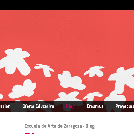
ración
Oferta Educativa
Blog
Erasmus
Proyectos
Escuela de Arte de Zaragoza
· Blog