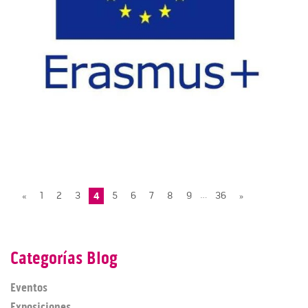
…
«
1
2
3
4
5
6
7
8
9
36
»
Categorías Blog
Eventos
Exposiciones