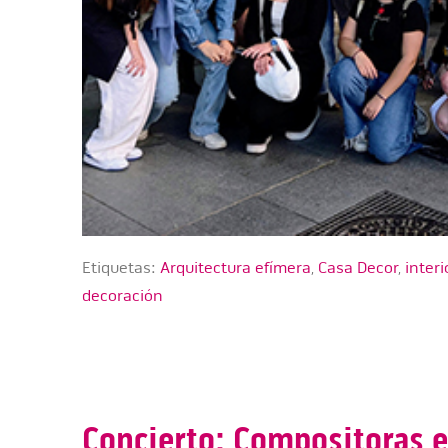
Etiquetas:
Arquitectura efímera
,
Casa Decor
,
inter
decoración
Concierto: Compositoras e