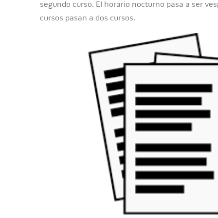
segundo curso. El horario nocturno pasa a ser vesp
cursos pasan a dos cursos.