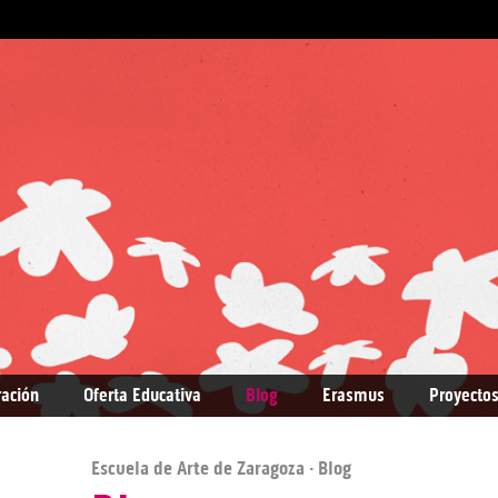
ración
Oferta Educativa
Blog
Erasmus
Proyectos
Escuela de Arte de Zaragoza
· Blog