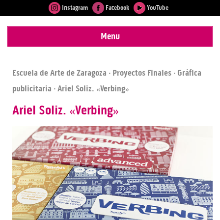
Instagram
Facebook
YouTube
Menu
Escuela de Arte de Zaragoza
·
Proyectos Finales
·
Gráfica
publicitaria
· Ariel Soliz. «Verbing»
Ariel Soliz. «Verbing»