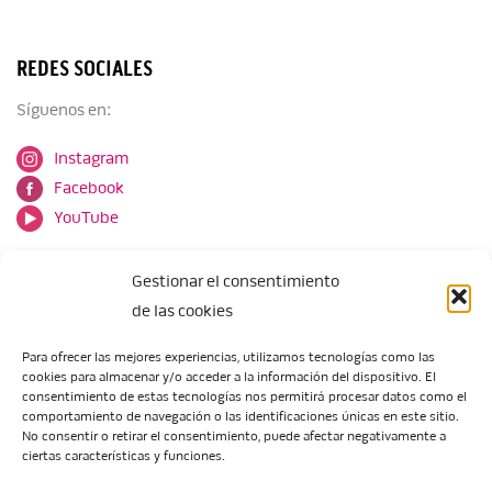
REDES SOCIALES
Síguenos en:
Instagram
Facebook
YouTube
Gestionar el consentimiento
de las cookies
Para ofrecer las mejores experiencias, utilizamos tecnologías como las
cookies para almacenar y/o acceder a la información del dispositivo. El
Escuela de Arte de Zaragoza
consentimiento de estas tecnologías nos permitirá procesar datos como el
María Zambrano, 5
comportamiento de navegación o las identificaciones únicas en este sitio.
No consentir o retirar el consentimiento, puede afectar negativamente a
50018 Zaragoza
ciertas características y funciones.
Tel.:
976 506 621
/
976 506 624