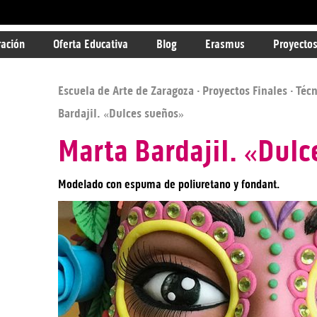
ración
Oferta Educativa
Blog
Erasmus
Proyectos
Escuela de Arte de Zaragoza
·
Proyectos Finales
·
Técn
Bardajil. «Dulces sueños»
Marta Bardajil. «Dulc
Modelado con espuma de poliuretano y fondant.