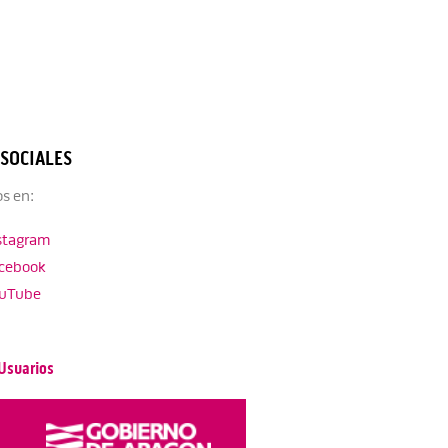
 SOCIALES
s en:
stagram
cebook
uTube
Usuarios