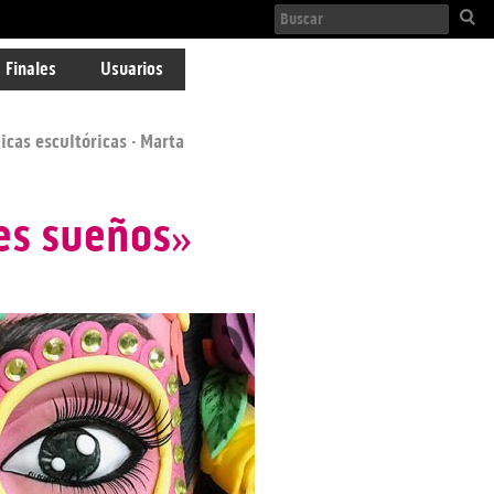
 Finales
Usuarios
icas escultóricas
· Marta
es sueños»