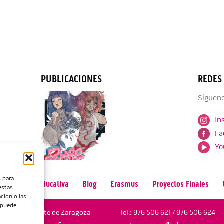
PUBLICACIONES
REDES
Sígueno
In
Fa
Yo
s para
n
Oferta Educativa
Blog
Erasmus
Proyectos Finales
estas
ción o las
, puede
Escuela de Arte de Zaragoza
Tel.:
976 506 621
/
976 506 624