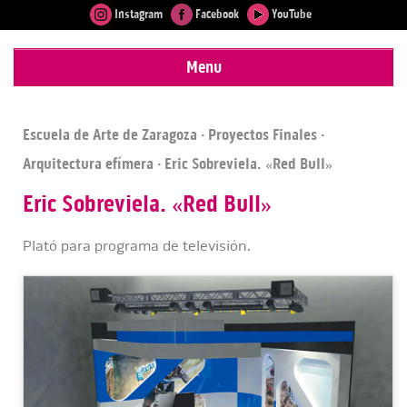
Instagram
Facebook
YouTube
Menu
Escuela de Arte de Zaragoza
·
Proyectos Finales
·
Arquitectura efímera
· Eric Sobreviela. «Red Bull»
Eric Sobreviela. «Red Bull»
Plató para programa de televisión.