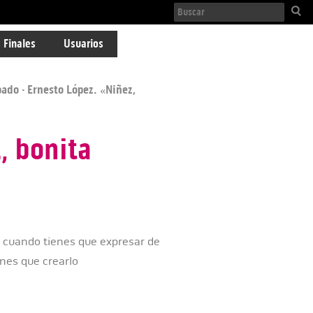
 Finales
Usuarios
bado
· Ernesto López. «Niñez,
, bonita
ne cuando tienes que expresar de
enes que crearlo