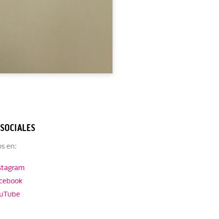
 SOCIALES
s en:
stagram
cebook
uTube