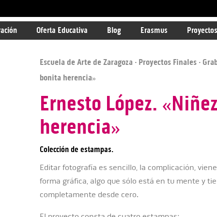
ración
Oferta Educativa
Blog
Erasmus
Proyectos
Escuela de Arte de Zaragoza
·
Proyectos Finales
·
Gra
bonita herencia»
Ernesto López. «Niñez
herencia»
Colección de estampas.
Editar fotografía es sencillo, la complicación, vie
forma gráfica, algo que sólo está en tu mente y ti
completamente desde cero.
El proyecto consta de cuatro estampas: