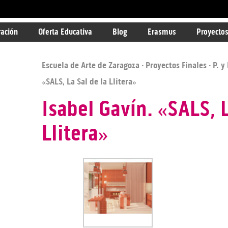
ración
Oferta Educativa
Blog
Erasmus
Proyectos
Escuela de Arte de Zaragoza
·
Proyectos Finales
·
P. y
«SALS, La Sal de la Llitera»
Isabel Gavín. «SALS, L
Llitera»