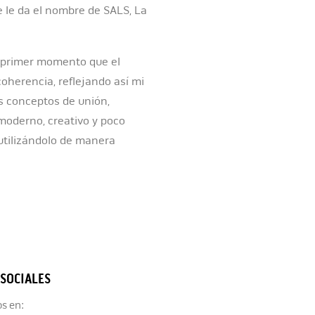
e le da el nombre de SALS, La
n primer momento que el
coherencia, reflejando así mi
s conceptos de unión,
moderno, creativo y poco
 utilizándolo de manera
 SOCIALES
s en: