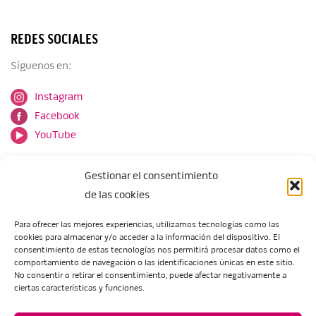
REDES SOCIALES
Síguenos en:
Instagram
Facebook
YouTube
Gestionar el consentimiento
de las cookies
Para ofrecer las mejores experiencias, utilizamos tecnologías como las
cookies para almacenar y/o acceder a la información del dispositivo. El
Escuela de Arte de Zaragoza
consentimiento de estas tecnologías nos permitirá procesar datos como el
María Zambrano, 5
comportamiento de navegación o las identificaciones únicas en este sitio.
No consentir o retirar el consentimiento, puede afectar negativamente a
50018 Zaragoza
ciertas características y funciones.
Tel.:
976 506 621
/
976 506 624