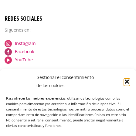
REDES SOCIALES
Síguenos en:
Instagram
Facebook
YouTube
Gestionar el consentimiento
de las cookies
Para ofrecer las mejores experiencias, utilizamos tecnologías como las
cookies para almacenar y/o acceder a la información del dispositivo. El
Escuela de Arte de Zaragoza
consentimiento de estas tecnologías nos permitirá procesar datos como el
María Zambrano, 5
comportamiento de navegación o las identificaciones únicas en este sitio.
No consentir o retirar el consentimiento, puede afectar negativamente a
50018 Zaragoza
ciertas características y funciones.
Tel.:
976 506 621
/
976 506 624