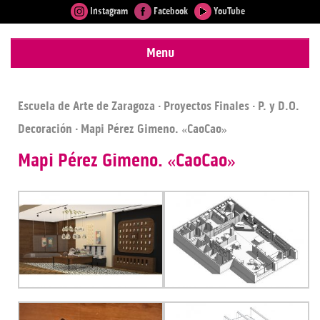
Instagram
Facebook
YouTube
Menu
Escuela de Arte de Zaragoza
·
Proyectos Finales
·
P. y D.O.
Decoración
· Mapi Pérez Gimeno. «CaoCao»
Mapi Pérez Gimeno. «CaoCao»