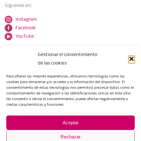
Síguenos en:
Instagram
Facebook
YouTube
Gestionar el consentimiento
de las cookies
Para ofrecer las mejores experiencias, utilizamos tecnologías como las
cookies para almacenar y/o acceder a la información del dispositivo. El
Escuela de Arte de Zaragoza
consentimiento de estas tecnologías nos permitirá procesar datos como el
María Zambrano, 5
comportamiento de navegación o las identificaciones únicas en este sitio.
No consentir o retirar el consentimiento, puede afectar negativamente a
50018 Zaragoza
ciertas características y funciones.
Tel.:
976 506 621
/
976 506 624
eartezaragoza@educa.aragon.es
Aceptar
Rechazar