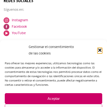
REDES SOCIALES
Síguenos en:
Instagram
Facebook
YouTube
Gestionar el consentimiento
de las cookies
Para ofrecer las mejores experiencias, utilizamos tecnologías como las
cookies para almacenar y/o acceder a la información del dispositivo. El
Escuela de Arte de Zaragoza
consentimiento de estas tecnologías nos permitirá procesar datos como el
María Zambrano, 5
comportamiento de navegación o las identificaciones únicas en este sitio.
No consentir o retirar el consentimiento, puede afectar negativamente a
50018 Zaragoza
ciertas características y funciones.
Tel.:
976 506 621
/
976 506 624
eartezaragoza@educa.aragon.es
Aceptar