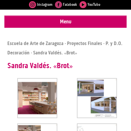
Instagram
Facebook
YouTube
Menu
Escuela de Arte de Zaragoza
·
Proyectos Finales
·
P. y D.O.
Decoración
· Sandra Valdés. «Brot»
Sandra Valdés. «Brot»