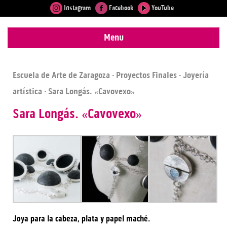
Instagram
Facebook
YouTube
Menu
Escuela de Arte de Zaragoza
·
Proyectos Finales
·
Joyería
artística
· Sara Longás. «Cavovexo»
Sara Longás. «Cavovexo»
Joya para la cabeza, plata y papel maché.