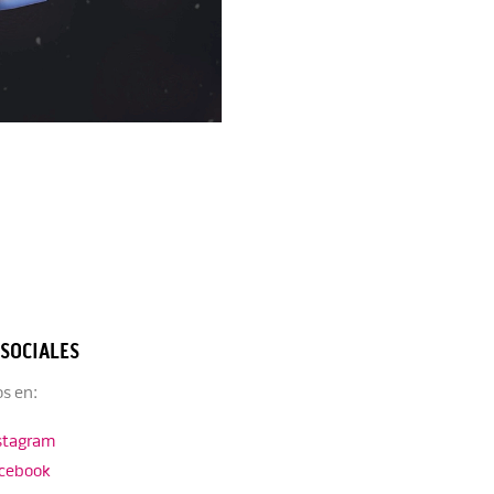
 SOCIALES
s en:
stagram
cebook