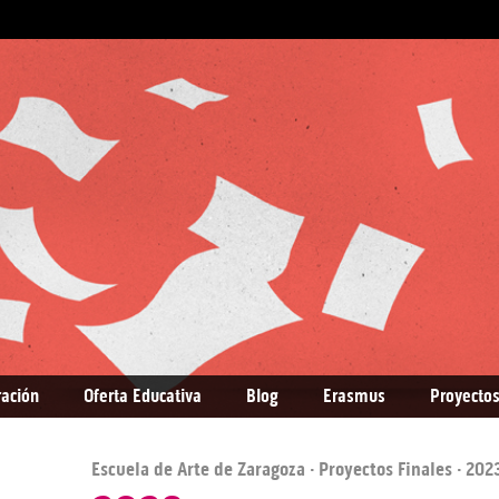
ración
Oferta Educativa
Blog
Erasmus
Proyectos
Escuela de Arte de Zaragoza
·
Proyectos Finales
· 202