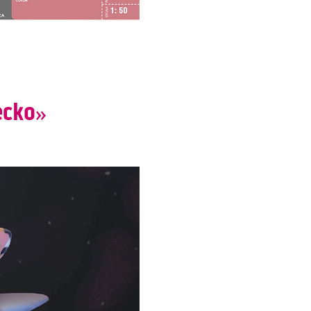
ecko»