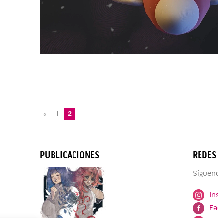
«
1
2
PUBLICACIONES
REDES
Sígueno
In
Fa