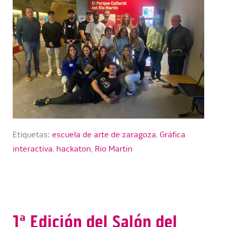
Etiquetas:
escuela de arte de zaragoza
,
Gráfica
interactiva
,
hackaton
,
Rio Martín
1ª Edición del Salón del