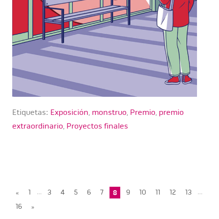
Etiquetas:
Exposición
,
monstruo
,
Premio
,
premio
extraordinario
,
Proyectos finales
…
…
«
1
3
4
5
6
7
8
9
10
11
12
13
16
»